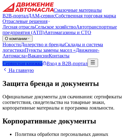
Смазочные материалы
B2B-портал
ДАМ-сервис
Собственная торговая марка
Отраслевые решения
Лесная отрасль
Сельское хозяйство
Автотранспортные
предприятия (АТП)
Автомагазины и СТО
О компании
Новости
Дилерство и бренды
Склады и система
логистики
Пункты замены масел «Движение-
Автомасла»
Вакансии
Контакты
Сервисная книжка
Вход в B2B-портал
На главную
Защита бренда и документы
Официальные документы для скачивания: сертификаты
соответствия, свидетельства на товарные знаки,
корпоративные материалы и программа лояльности.
Корпоративные документы
Политика обработки персональных данных